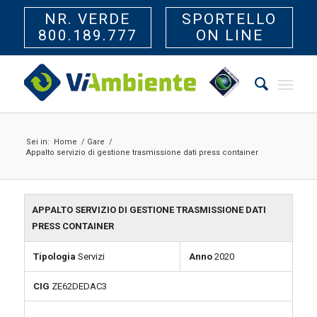
NR. VERDE
SPORTELLO
800.189.777
ON LINE
Sei in:
Home
/
Gare
/
Appalto servizio di gestione trasmissione dati press container
APPALTO SERVIZIO DI GESTIONE TRASMISSIONE DATI
PRESS CONTAINER
Tipologia
Servizi
Anno
2020
CIG
ZE62DEDAC3