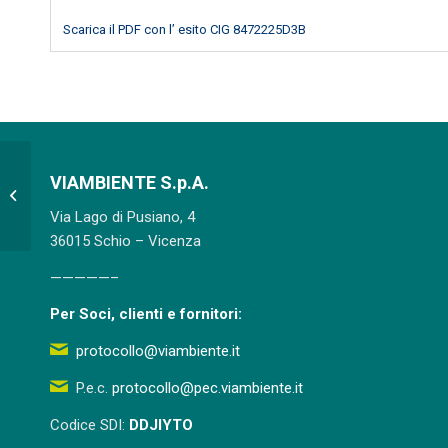
Scarica il PDF con l’ esito CIG 8472225D3B
VIAMBIENTE S.p.A.
Appalto fornitura di n. 2 spazzatrici
stradali aspiranti da 2 mc su telaio...
Via Lago di Pusiano, 4
36015 Schio – Vicenza
—————–
Per Soci, clienti e fornitori:
protocollo@viambiente.it
P.e.c.
protocollo@pec.viambiente.it
Codice SDI:
DDJIYTO