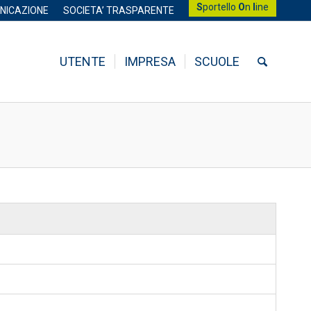
S
portello
O
n
l
ine
NICAZIONE
SOCIETA’ TRASPARENTE
UTENTE
IMPRESA
SCUOLE