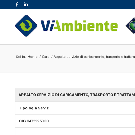
NR. VERDE 800.189.777
Sei in:
Home
/
Gare
/
Appalto servizio di caricamento, trasporto e tratta
APPALTO SERVIZIO DI CARICAMENTO, TRASPORTO E TRATTAM
Tipologia
Servizi
CIG
8472225D3B