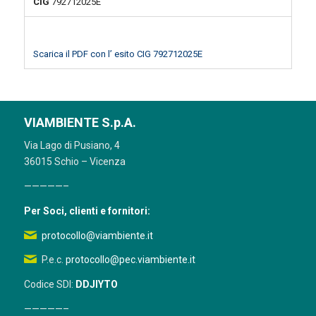
CIG
792712025E
Scarica il PDF con l’ esito CIG 792712025E
VIAMBIENTE S.p.A.
Via Lago di Pusiano, 4
36015 Schio – Vicenza
—————–
Per Soci, clienti e fornitori:
protocollo@viambiente.it
P.e.c.
protocollo@pec.viambiente.it
Codice SDI:
DDJIYTO
—————–