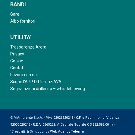
BANDI
Gare
Albo fornitori
UTILITA’
Trasparenza Arera
Privacy
Cookie
Contatti
Lavora con noi
Scopri l’APP DifferenziAVA
Segnalazioni di illecito – whistleblowing
© ViAmbiente S.p.A. - P.iva 02026520243 - C.F. e Reg. Impr. di Vicenza
92000020245 - R.E.A. 0265221/VI Capitale Sociale € 3.832.598,00 i.v. -
"Creatività & Sviluppo" by
Web Agency Telemar