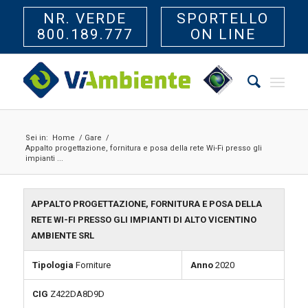
NR. VERDE
SPORTELLO
800.189.777
ON LINE
Sei in:
Home
/
Gare
/
Appalto progettazione, fornitura e posa della rete Wi-Fi presso gli
impianti ...
APPALTO PROGETTAZIONE, FORNITURA E POSA DELLA
RETE WI-FI PRESSO GLI IMPIANTI DI ALTO VICENTINO
AMBIENTE SRL
Tipologia
Forniture
Anno
2020
CIG
Z422DA8D9D