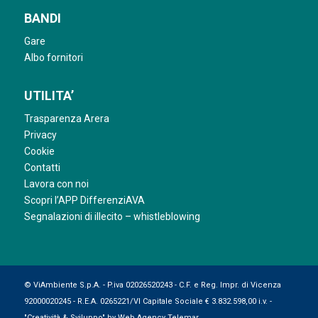
BANDI
Gare
Albo fornitori
UTILITA’
Trasparenza Arera
Privacy
Cookie
Contatti
Lavora con noi
Scopri l’APP DifferenziAVA
Segnalazioni di illecito – whistleblowing
© ViAmbiente S.p.A. - P.iva 02026520243 - C.F. e Reg. Impr. di Vicenza
92000020245 - R.E.A. 0265221/VI Capitale Sociale € 3.832.598,00 i.v. -
"Creatività & Sviluppo" by
Web Agency Telemar