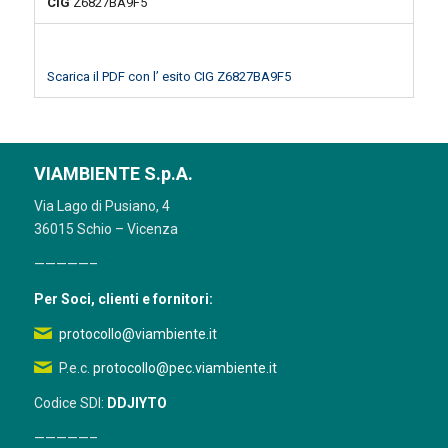
CIG
Z6827BA9F5
Scarica il PDF con l’ esito CIG Z6827BA9F5
VIAMBIENTE S.p.A.
Via Lago di Pusiano, 4
36015 Schio – Vicenza
—————–
Per Soci, clienti e fornitori:
protocollo@viambiente.it
P.e.c.
protocollo@pec.viambiente.it
Codice SDI:
DDJIYTO
—————–