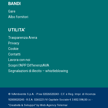
BANDI
Gare
Albo fornitori
UTILITA’
Trasparenza Arera
Privacy
Cookie
Contatti
Lavora con noi
Scopri l’APP DifferenziAVA
Segnalazioni di illecito – whistleblowing
© ViAmbiente S.p.A. - P.iva 02026520243 - C.F. e Reg. Impr. di Vicenza
92000020245 - R.E.A. 0265221/VI Capitale Sociale € 3.832.598,00 i.v. -
"Creatività & Sviluppo" by
Web Agency Telemar