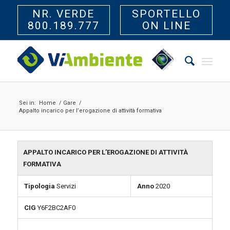
NR. VERDE
SPORTELLO
800.189.777
ON LINE
Sei in:
Home
/
Gare
/
Appalto incarico per l’erogazione di attività formativa
APPALTO INCARICO PER L’EROGAZIONE DI ATTIVITÀ
FORMATIVA
Tipologia
Servizi
Anno
2020
CIG
Y6F2BC2AF0