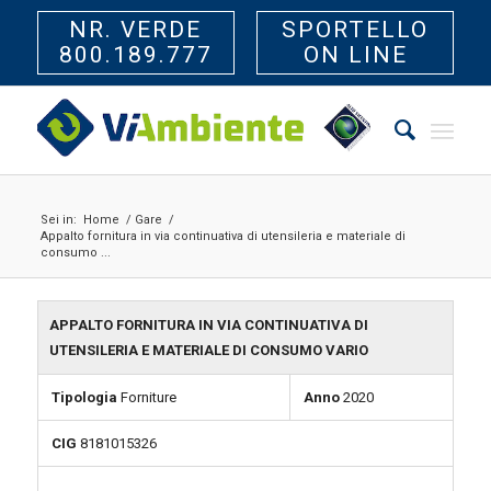
NR. VERDE
SPORTELLO
800.189.777
ON LINE
Sei in:
Home
/
Gare
/
Appalto fornitura in via continuativa di utensileria e materiale di
consumo ...
APPALTO FORNITURA IN VIA CONTINUATIVA DI
UTENSILERIA E MATERIALE DI CONSUMO VARIO
Tipologia
Forniture
Anno
2020
CIG
8181015326