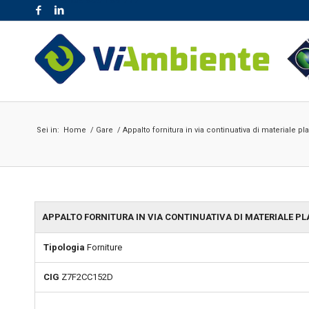
NR. VERDE 800.189.777
Sei in:
Home
/
Gare
/
Appalto fornitura in via continuativa di materiale pla
APPALTO FORNITURA IN VIA CONTINUATIVA DI MATERIALE PLA
Tipologia
Forniture
CIG
Z7F2CC152D