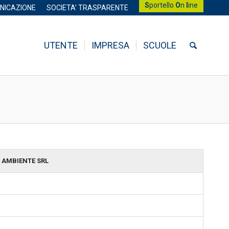
S
portello
O
n
l
ine
NICAZIONE
SOCIETA’ TRASPARENTE
UTENTE
IMPRESA
SCUOLE
O AMBIENTE SRL