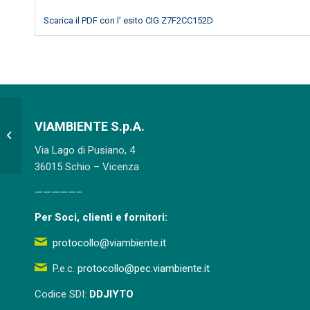
Scarica il PDF con l’ esito CIG Z7F2CC152D
Appalto fornitura di un’autovettura ad
VIAMBIENTE S.p.A.
uso aziendale e contestuale
Via Lago di Pusiano, 4
cessione...
36015 Schio – Vicenza
—————–
Per Soci, clienti e fornitori:
protocollo@viambiente.it
P.e.c.
protocollo@pec.viambiente.it
Codice SDI:
DDJIYTO