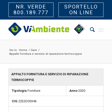
NR. VERDE
SPORTELLO
800.189.777
ON LINE
Sei in:
Home
/
Gare
/
Appalto fornitura e servizio di riparazione termocoppie
APPALTO FORNITURA E SERVIZIO DI RIPARAZIONE
TERMOCOPPIE
Tipologia
Forniture
Anno
2020
CIG
Z2E2D05346