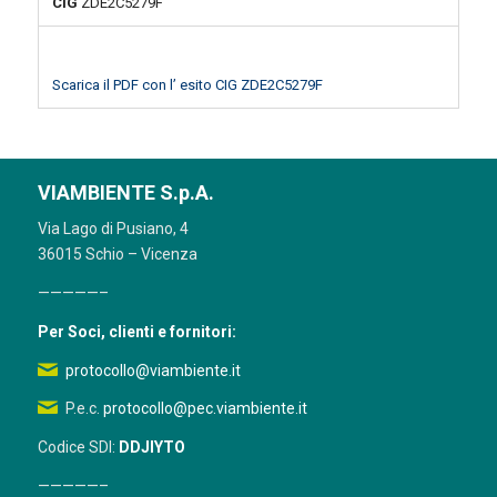
CIG
ZDE2C5279F
Scarica il PDF con l’ esito CIG ZDE2C5279F
VIAMBIENTE S.p.A.
Via Lago di Pusiano, 4
36015 Schio – Vicenza
—————–
Per Soci, clienti e fornitori:
protocollo@viambiente.it
P.e.c.
protocollo@pec.viambiente.it
Codice SDI:
DDJIYTO
—————–