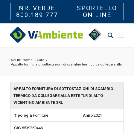
NR. VERDE
SPORTELLO
800.189.777
ON LINE
Sei in:
Home
/
Gare
/
Appalto fornitura di sottostazioni di scambio termico da collegare alla
...
APPALTO FORNITURA DI SOTTOSTAZIONI DI SCAMBIO
TERMICO DA COLLEGARE ALLA RETE TLR DI ALTO
VICENTINO AMBIENTE SRL
Tipologia
Forniture
Anno
2021
CIG
8539260446