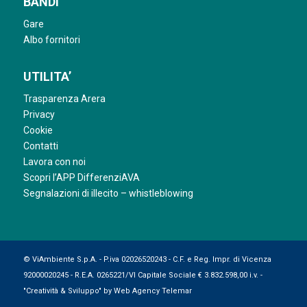
BANDI
Gare
Albo fornitori
UTILITA’
Trasparenza Arera
Privacy
Cookie
Contatti
Lavora con noi
Scopri l’APP DifferenziAVA
Segnalazioni di illecito – whistleblowing
© ViAmbiente S.p.A. - P.iva 02026520243 - C.F. e Reg. Impr. di Vicenza
92000020245 - R.E.A. 0265221/VI Capitale Sociale € 3.832.598,00 i.v. -
"Creatività & Sviluppo" by
Web Agency Telemar