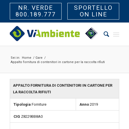
NR. VERDE
SPORTELLO
800.189.777
ON LINE
Sei in:
Home
/
Gare
/
Appalto fornitura di contenitori in cartone per la raccolta rifiuti
APPALTO FORNITURA DI CONTENITORI IN CARTONE PER
LA RACCOLTA RIFIUTI
Tipologia
Forniture
Anno
2019
CIG
Z8229BB8A0