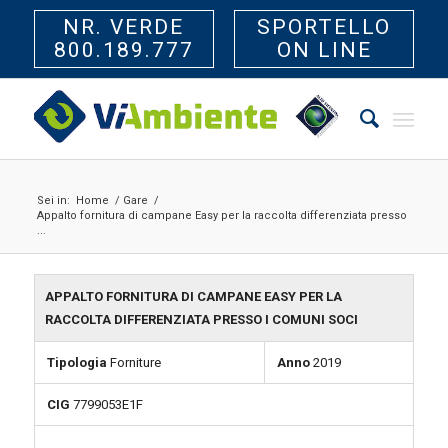
NR. VERDE
SPORTELLO
800.189.777
ON LINE
Sei in:
Home
/
Gare
/
Appalto fornitura di campane Easy per la raccolta differenziata presso
...
APPALTO FORNITURA DI CAMPANE EASY PER LA
RACCOLTA DIFFERENZIATA PRESSO I COMUNI SOCI
Tipologia
Forniture
Anno
2019
CIG
7799053E1F