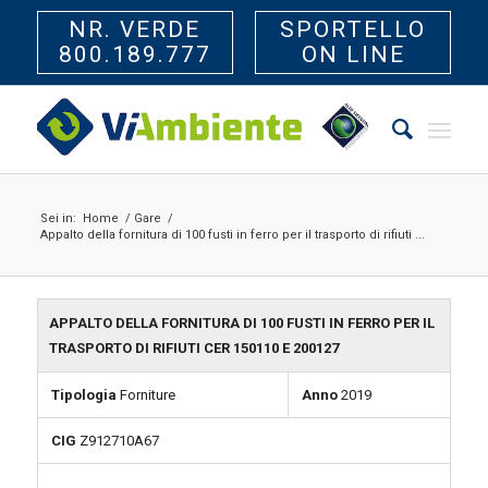
NR. VERDE
SPORTELLO
800.189.777
ON LINE
Sei in:
Home
/
Gare
/
Appalto della fornitura di 100 fusti in ferro per il trasporto di rifiuti ...
APPALTO DELLA FORNITURA DI 100 FUSTI IN FERRO PER IL
TRASPORTO DI RIFIUTI CER 150110 E 200127
Tipologia
Forniture
Anno
2019
CIG
Z912710A67