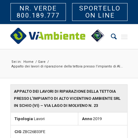
NR. VERDE
SPORTELLO
800.189.777
ON LINE
Sei in:
Home
/
Gare
/
Appalto dei lavori di riparazione della tettoia presso l’impianto di Al...
APPALTO DEI LAVORI DI RIPARAZIONE DELLA TETTOIA
PRESSO L’IMPIANTO DI ALTO VICENTINO AMBIENTE SRL
IN SCHIO (VI) – VIA LAGO DI MOLVENO N. 23
Tipologia
Lavori
Anno
2019
CIG
ZBC26B33FE