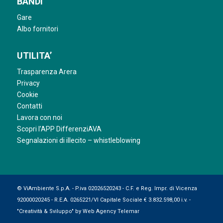
BANDI
Gare
Albo fornitori
UTILITA’
Trasparenza Arera
Privacy
Cookie
Contatti
Lavora con noi
Scopri l’APP DifferenziAVA
Segnalazioni di illecito – whistleblowing
© ViAmbiente S.p.A. - P.iva 02026520243 - C.F. e Reg. Impr. di Vicenza
92000020245 - R.E.A. 0265221/VI Capitale Sociale € 3.832.598,00 i.v. -
"Creatività & Sviluppo" by
Web Agency Telemar