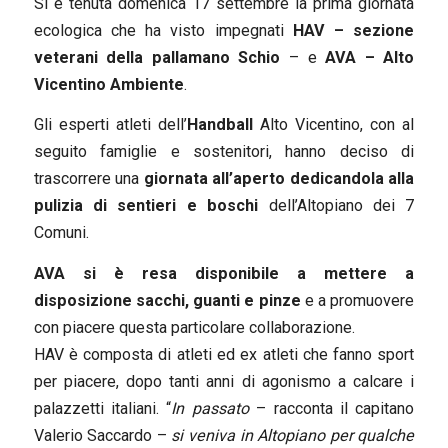
Si è tenuta domenica 17 settembre la prima giornata
ecologica che ha visto impegnati
HAV – sezione
veterani della pallamano Schio
– e
AVA – Alto
Vicentino Ambiente
.
Gli esperti atleti dell’
Handball
Alto Vicentino, con al
seguito famiglie e sostenitori, hanno deciso di
trascorrere una
giornata all’aperto dedicandola alla
pulizia di sentieri e boschi
dell’Altopiano dei 7
Comuni.
AVA si è resa disponibile a mettere a
disposizione sacchi, guanti e pinze
e a promuovere
con piacere questa particolare collaborazione.
HAV è composta di atleti ed ex atleti che fanno sport
per piacere, dopo tanti anni di agonismo a calcare i
palazzetti italiani. “
In passato
– racconta il capitano
Valerio Saccardo –
si veniva in Altopiano per qualche