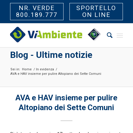
NR. VERDE
SPORTELLO
800.189.777
ON LINE
Blog - Ultime notizie
Sei in:
Home
/
In evidenza
/
AVA e HAV insieme per pulire Altopiano dei Sette Comuni
AVA e HAV insieme per pulire
Altopiano dei Sette Comuni